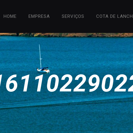
HOME
EMPRESA
SERVIÇOS
COTA DE LANC
1611022902