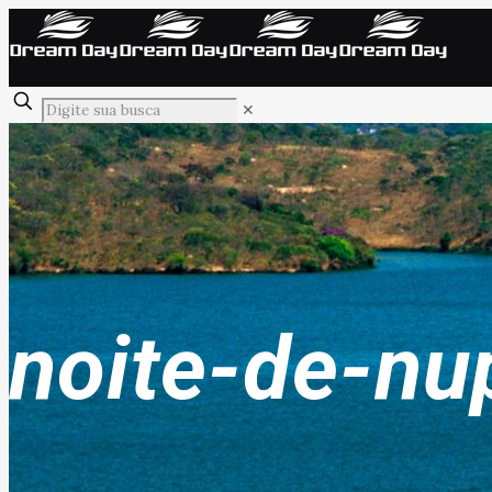
✕
noite-de-nu